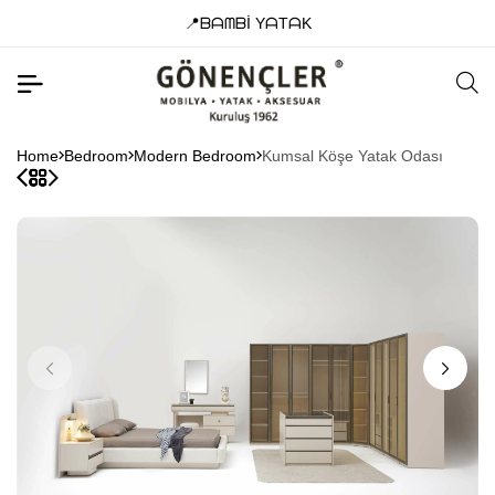
📍ᗷᗩᗰᗷİ YᗩTᗩK
Home
Bedroom
Modern Bedroom
Kumsal Köşe Yatak Odası