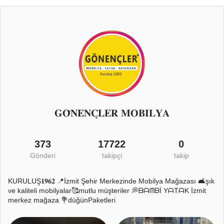
𝐆𝐎̈𝐍𝐄𝐍𝐂̧𝐋𝐄𝐑 𝐌𝐎𝐁𝐈̇𝐋𝐘𝐀
373
17722
0
Gönderi
takipçi
takip
KURULUŞ𝟏𝟗𝟔𝟐 📍İzmit Şehir Merkezinde Mobilya Mağazası 🛋️şık
ve kaliteli mobilyalar🥰mutlu müşteriler 💭ᗷᗩᗰᗷİ YᗩTᗩK İzmit
merkez mağaza 💐düğünPaketleri