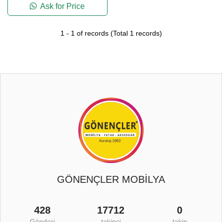
Ask for Price
1
-
1
of records
(Total
1
records)
GÖNENÇLER MOBİLYA
428
17712
0
Gönderi
takipçi
takip