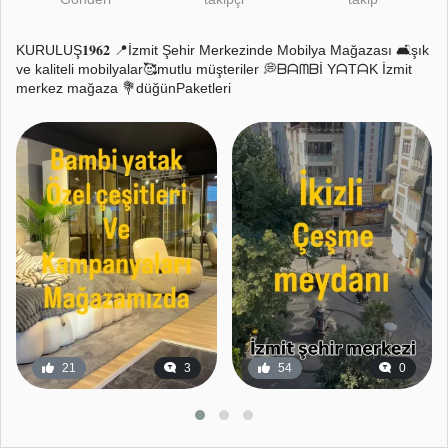
KURULUŞ𝟏𝟗𝟔𝟐 📍İzmit Şehir Merkezinde Mobilya Mağazası 🛋️şık
ve kaliteli mobilyalar🥰mutlu müşteriler 💭ᗷᗩᗰᗷİ YᗩTᗩK İzmit
merkez mağaza 💐düğünPaketleri
21
3
54
0