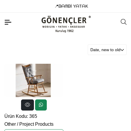
📍ᗷᗩᗰᗷİ YᗩTᗩK
Date, new to old
Ürün Kodu: 365
Other
/
Project Products