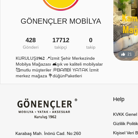
GÖNENÇLER MOBİLYA
428
17712
0
Gönderi
takipçi
takip
27
0
21
KURULUŞ𝟏𝟗𝟔𝟐 📍İzmit Şehir Merkezinde
Mobilya Mağazası 🛋️şık ve kaliteli mobilyalar
🥰mutlu müşteriler 💭ᗷᗩᗰᗷİ YᗩTᗩK İzmit
merkez mağaza 💐düğünPaketleri
Help
KVKK Genel 
Gizlilik Politi
Kişisel Veri 
Karabaş Mah. İnönü Cad. No:260