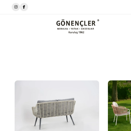
📍ikizli Çeşme meydanı