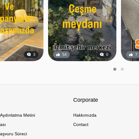
3
54
0
7
Corporate
Aydınlatma Metini
Hakkımızda
kası
Contact
Başvuru Süreci