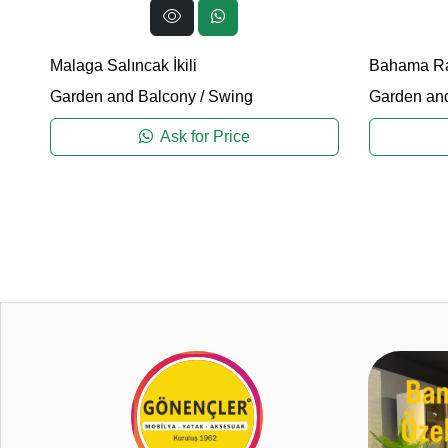
Malaga Salıncak İkili
Bahama Rat
Garden and Balcony
/
Swing
Garden an
Ask for Price
0