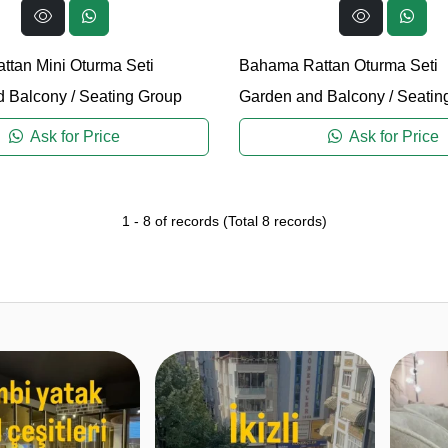
tan Mini Oturma Seti
Bahama Rattan Oturma Seti
d Balcony
/
Seating Group
Garden and Balcony
/
Seatin
Ask for Price
Ask for Price
1
-
8
of records
(Total
8
records)