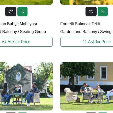
tan Bahçe Mobilyası
Fornelli Salıncak Tekli
d Balcony
/
Seating Group
Garden and Balcony
/
Swing
Ask for Price
Ask for Price