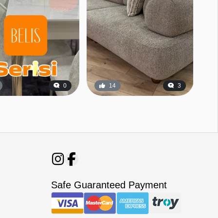
0
14
3
Safe Guaranteed Payment