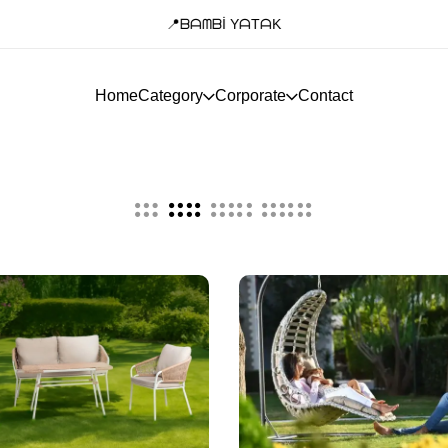
📍ᗷᗩᗰᗷİ YᗩTᗩK
Home
Category
Corporate
Contact