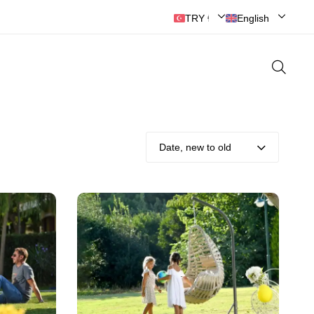
📞0(262) 321 37 53
TRY ₺ | Türk Lirası
English
Date, new to old