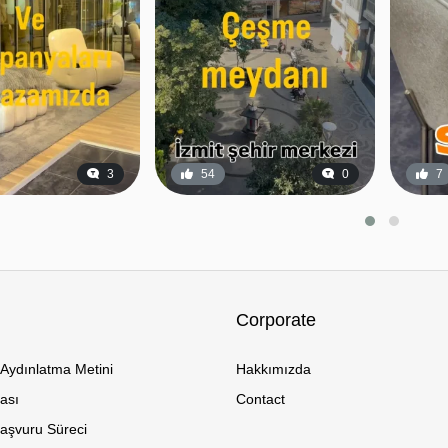
3
54
0
7
Corporate
Aydınlatma Metini
Hakkımızda
kası
Contact
Başvuru Süreci