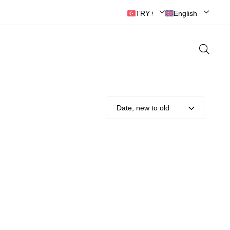
📞0(262) 321 37 53
TRY ₺ | Türk Lirası
English
Date, new to old