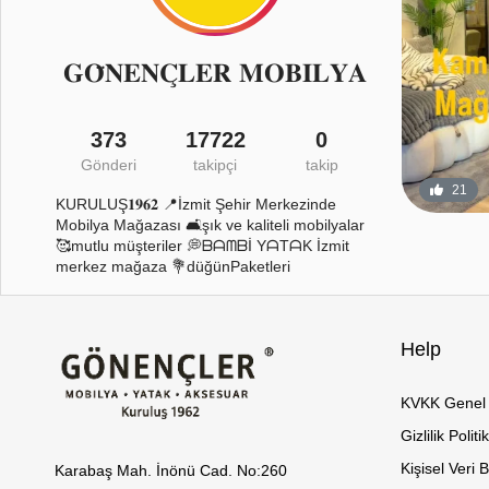
𝐆𝐎̈𝐍𝐄𝐍𝐂̧𝐋𝐄𝐑 𝐌𝐎𝐁𝐈̇𝐋𝐘𝐀
373
17722
0
Gönderi
takipçi
takip
27
0
21
KURULUŞ𝟏𝟗𝟔𝟐 📍İzmit Şehir Merkezinde
Mobilya Mağazası 🛋️şık ve kaliteli mobilyalar
🥰mutlu müşteriler 💭ᗷᗩᗰᗷİ YᗩTᗩK İzmit
merkez mağaza 💐düğünPaketleri
Help
KVKK Genel 
Gizlilik Politi
Kişisel Veri 
Karabaş Mah. İnönü Cad. No:260