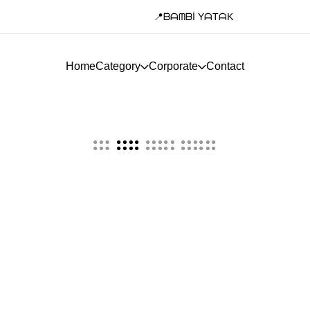
📍ᗷᗩᗰᗷİ YᗩTᗩK
Home
Category
Corporate
Contact