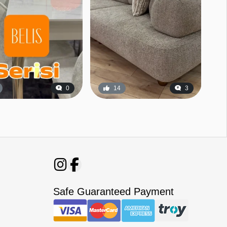
0
14
3
Safe Guaranteed Payment