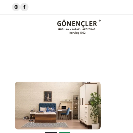
📍ikizli Çeşme meydanı