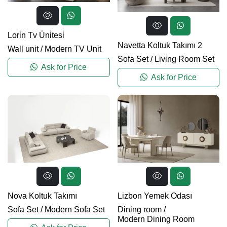
Lori̇n Tv Üni̇tesi̇
Navetta Koltuk Takımı 2
Wall unit
/
Modern TV Unit
Sofa Set
/
Living Room Set
Ask for Price
Ask for Price
Lizbon Yemek Odası
Nova Koltuk Takımı
Dining room
/
Sofa Set
/
Modern Sofa Set
Modern Dining Room