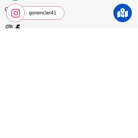
Corporate
gonencler41
Safe Guaranteed Payment
© 2026 Gönençler Mobilya - İzmit, Kocaeli - Mobilya Mağazalari |
Bambi Yatak | gonencler.com. All Rights Reserved -
Mobixsys Dijital