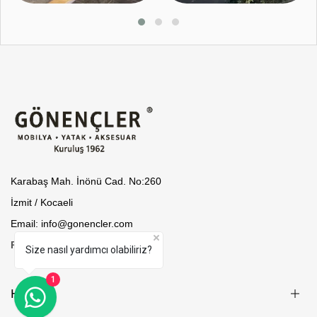
Karabaş Mah. İnönü Cad. No:260
İzmit / Kocaeli
Email: info@gonencler.com
Phone: (262) 321 37 53
Size nasıl yardımcı olabiliriz?
1
Help