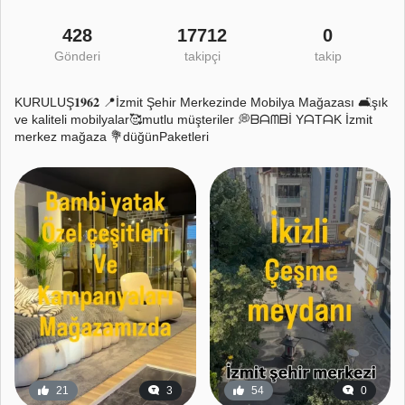
428
17712
0
Gönderi
takipçi
takip
KURULUŞ𝟏𝟗𝟔𝟐 📍İzmit Şehir Merkezinde Mobilya Mağazası 🛋️şık
ve kaliteli mobilyalar🥰mutlu müşteriler 💭ᗷᗩᗰᗷİ YᗩTᗩK İzmit
merkez mağaza 💐düğünPaketleri
21
3
54
0